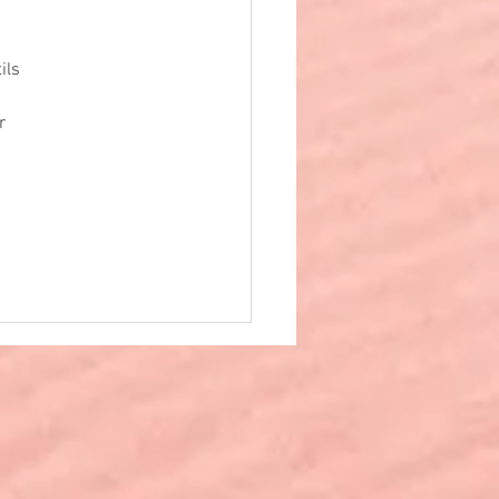
ils 
r 