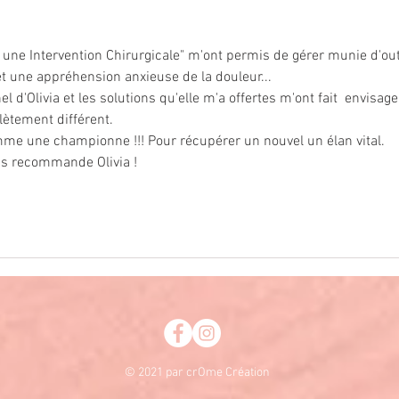
 une Intervention Chirurgicale" m'ont permis de gérer munie d'out
t une appréhension anxieuse de la douleur...
'Olivia et les solutions qu'elle m'a offertes m'ont fait  envisage
ètement différent. 
me une championne !!! Pour récupérer un nouvel un élan vital.
us recommande Olivia !
© 2021 par crOme Création