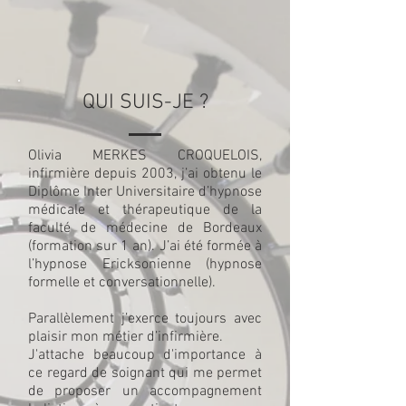
QUI SUIS-JE ?
Olivia MERKES CROQUELOIS,
infirmière depuis 2003, j’ai obtenu le
Diplôme Inter Universitaire d’hypnose
médicale et thérapeutique de la
faculté de médecine de Bordeaux
(formation sur 1 an). J’ai été formée à
l’hypnose Ericksonienne (hypnose
formelle et conversationnelle).
Parallèlement j’exerce toujours avec
plaisir mon métier d’infirmière.
J'attache beaucoup d'importance à
ce regard de soignant qui me permet
de proposer un accompagnement