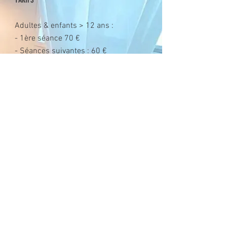
Adultes & enfants > 12 ans :
- 1ère séance 70 €
- Séances suivantes : 60 €
Enfants jusqu'à 12 ans : 55 €
Nom
E-mail
Téléphone