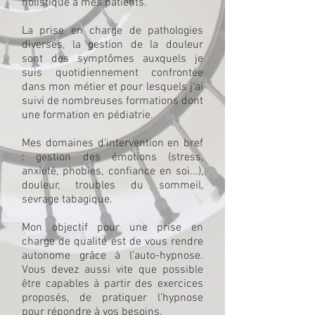
holistique à mes patients.
La prise en charge de pathologies
diverses, la gestion de la douleur
sont des symptômes auxquels je
suis quotidiennement confrontée
dans mon métier et pour lesquels j’ai
suivi de nombreuses formations dont
une formation en pédiatrie.
Mes domaines d'intervention en bref
: gestion des émotions (stress,
anxiété, phobies, confiance en soi...),
douleur, troubles du sommeil,
sevrage tabagique.
Mon objectif pour une prise en
charge de qualité est de vous rendre
autonome grâce à l’auto-hypnose.
Vous devez aussi vite que possible
être capables à partir des exercices
proposés, de pratiquer l’hypnose
pour répondre à vos besoins.