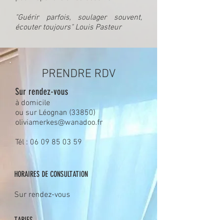
"Guérir parfois, soulager souvent,
écouter toujours" Louis Pasteur
PRENDRE RDV
Sur rendez-vous
à domicile
ou sur Léognan (33850)
oliviamerkes@wanadoo.fr
​Tél :
06 09 85 03 59
HORAIRES DE CONSULTATION
Sur rendez-vous
TARIFS